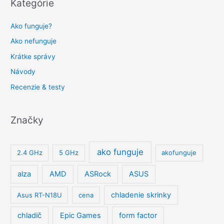
Kategórie
Ako funguje?
Ako nefunguje
Krátke správy
Návody
Recenzie & testy
Značky
ako funguje
2.4 GHz
5 GHz
akofunguje
alza
AMD
ASRock
ASUS
chladenie skrinky
Asus RT-N18U
cena
chladič
Epic Games
form factor