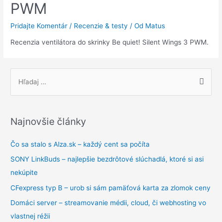
PWM
Pridajte Komentár
/
Recenzie & testy
/ Od
Matus
Recenzia ventilátora do skrinky Be quiet! Silent Wings 3 PWM.
S
e
a
r
Najnovšie články
c
h
Čo sa stalo s Alza.sk – každý cent sa počíta
f
SONY LinkBuds – najlepšie bezdrôtové slúchadlá, ktoré si asi
o
nekúpite
r
CFexpress typ B – urob si sám pamäťová karta za zlomok ceny
:
Domáci server – streamovanie médii, cloud, či webhosting vo
vlastnej réžii