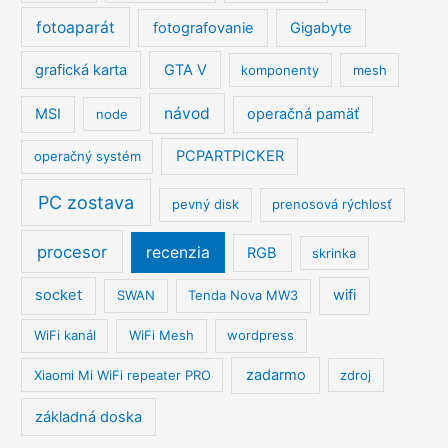
fotoaparát
fotografovanie
Gigabyte
grafická karta
GTA V
komponenty
mesh
návod
MSI
operačná pamäť
node
PCPARTPICKER
operačný systém
PC zostava
pevný disk
prenosová rýchlosť
procesor
recenzia
RGB
skrinka
socket
wifi
SWAN
Tenda Nova MW3
WiFi kanál
WiFi Mesh
wordpress
zadarmo
Xiaomi Mi WiFi repeater PRO
zdroj
základná doska